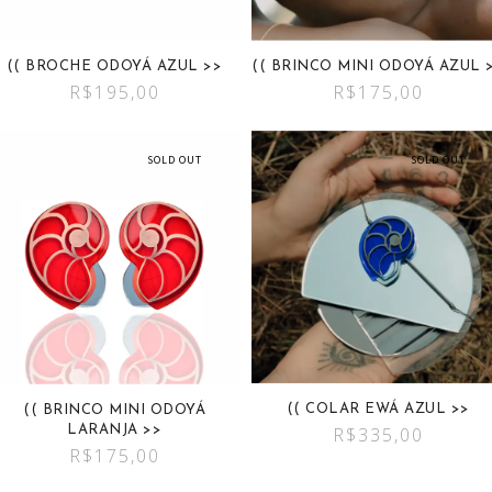
(( BROCHE ODOYÁ AZUL >>
(( BRINCO MINI ODOYÁ AZUL 
R$
195,00
R$
175,00
SOLD OUT
SOLD OUT
(( COLAR EWÁ AZUL >>
(( BRINCO MINI ODOYÁ
LARANJA >>
R$
335,00
R$
175,00