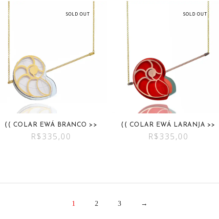
SOLD OUT
SOLD OUT
(( COLAR EWÁ BRANCO >>
(( COLAR EWÁ LARANJA >>
R$
335,00
R$
335,00
1
2
3
→