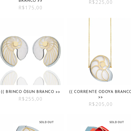
BRANCO >>
R$
225,00
R$
175,00
(( BRINCO ÒSUN BRANCO >>
(( CORRENTE ODOYA BRANC
>>
R$
255,00
R$
205,00
SOLD OUT
SOLD OUT